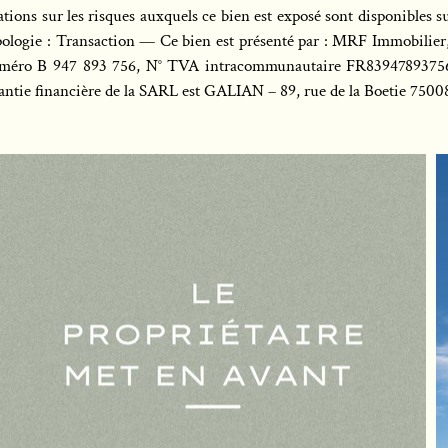
ons sur les risques auxquels ce bien est exposé sont disponibles s
ologie : Transaction — Ce bien est présenté par : MRF Immobili
numéro B 947 893 756, N° TVA intracommunautaire FR83947893756,
antie financière de la SARL est GALIAN – 89, rue de la Boetie 750