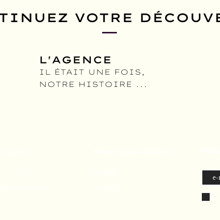
TINUEZ VOTRE DÉCOUV
L'AGENCE
IL ÉTAIT UNE FOIS,
NOTRE HISTOIRE ...
NE
TACT
PARTENAIRES
42 59 55
FNAIM
ux@mrfimm
obilier.com
GALIAN
t