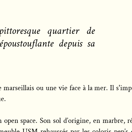
ittoresque quartier de
poustouflante depuis sa
e marseillais ou une vie face à la mer. Il s'i
que.
 open space. Son sol d’origine, en marbre, ré
 meuble USM rehaussés par les coloris pep’s 