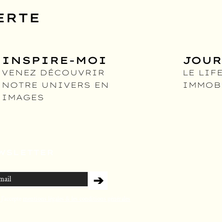
ERTE
INSPIRE-MOI
JOU
VENEZ DÉCOUVRIR
LE LIF
NOTRE UN
IVERS EN
IMMOB
IMAGES
WSLETTER
➔
J'accepte
mentions légales & les conditions générales