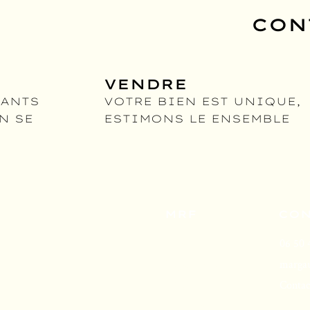
CON
VENDRE
RANTS
VOTRE BIEN EST UNIQUE
,
N SE
ESTIMONS LE ENSEMBLE
MRF
CON
L'agence
06 50 
Inspire-moi
marga
FAQ
Contac
Recrutement