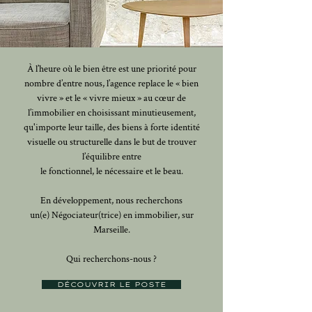
À l’heure où le bien être est une priorité pour
nombre d’entre nous, l’agence replace le « bien
vivre » et le « vivre mieux » au cœur de
l’immobilier en choisissant minutieusement,
qu'importe leur taille, des biens à forte identité
visuelle ou structurelle dans le but de trouver
l’équilibre entre
le fonctionnel, le nécessaire et le beau.
En développement, nous recherchons
un(e) Négociateur(trice) en immobilier, sur
Marseille.
Qui recherchons-nous ?
DÉCOUVRIR LE POSTE