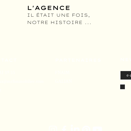
L'AGENCE
,
IL ÉTAIT UNE FOIS,
NOTRE HISTOIRE ...
NE
TACT
PARTENAIRES
42 59 55
FNAIM
ux@mrfimm
obilier.com
GALIAN
t