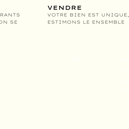
VENDRE
IRANTS
VOTRE BIEN EST UNIQUE
ON SE
ESTIMONS LE ENSEMBLE
MRF
CON
L'agence
06 50 
Inspire-moi
marga
FAQ
Contac
Recrutement