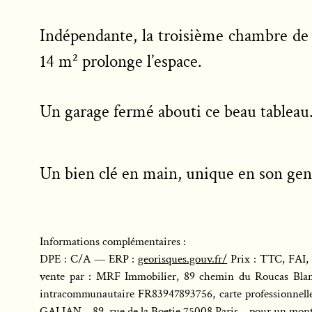
Indépendante, la troisième chambre de 1
14 m² prolonge l’espace.
Un garage fermé abouti ce beau tableau
Un bien clé en main, unique en son genr
Informations complémentaires :
DPE : C/A — ERP :
georisques.gouv.fr/
Prix : TTC, FAI, 
vente par : MRF Immobilier, 89 chemin du Roucas Bla
intracommunautaire FR83947893756, carte professionnelle
GALIAN – 89, rue de la Boetie 75008 Paris – pour un mon