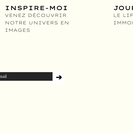
INSPIRE-MOI
JOU
VENEZ DÉCOUVRIR
LE LI
NOTRE UN
IVERS EN
IMMO
IMAGES
WSLETTER
➔
J'accepte
mentions légales & les conditions générales