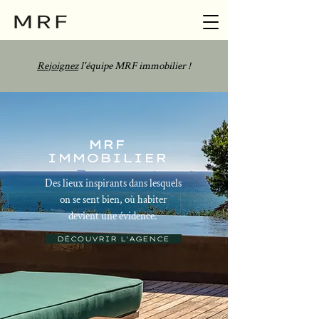
Rejoignez
l'équipe MRF immobilier !
MRF
IMMOBILIER
Des lieux inspirants dans lesquels
on se sent bien, où habiter
devient une évidence.
DÉCOUVRIR L'AGENCE