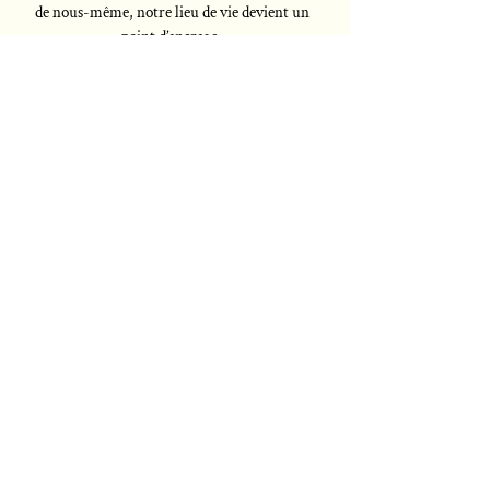
de nous-même, notre lieu de vie devient un
point d’ancrage.
Pourquoi déménager ?
Pour vivre ailleurs, autrement. Pour plus
grand, plus petit, un pied-à-terre, un
extérieur, de l’inattendu, pour le faire à son
image… Quelle qu’en soit la raison, vous allez
choisir un lieu inspirant dans lequel vous vous
sentez bien, où habiter devient une évidence.
Margaux Roll-Ferraris, fondatrice.
EN SAVOIR PLUS